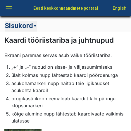
Eesti keskkonnaandmete portaal
English
Sisukord
▼
Kaardi tööriistariba ja juhtnupud
Ekraani paremas servas asub väike tööriistariba.
„+” ja „–” nupud on sisse- ja väljasuumimiseks
ülalt kolmas nupp lähtestab kaardi pöördenurga
asukohamarkeri nupp näitab teie ligikaudset
asukohta kaardil
prügikasti ikoon eemaldab kaardilt kihi päringu
klõpsumarkeri
kõige alumine nupp lähtestab kaardivaate vaikimisi
ulatusse