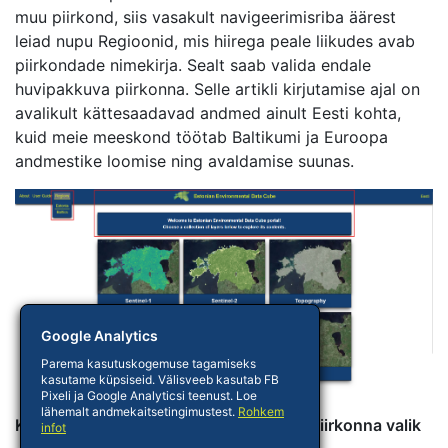
muu piirkond, siis vasakult navigeerimisriba äärest
leiad nupu Regioonid, mis hiirega peale liikudes avab
piirkondade nimekirja. Sealt saab valida endale
huvipakkuva piirkonna. Selle artikli kirjutamise ajal on
avalikult kättesaadavad andmed ainult Eesti kohta,
kuid meie meeskond töötab Baltikumi ja Euroopa
andmestike loomise ning avaldamise suunas.
Google Analytics
Parema kasutuskogemuse tagamiseks
kasutame küpsiseid. Välisveeb kasutab FB
Pixeli ja Google Analyticsi teenust. Loe
lähemalt andmekaitsetingimustest.
Rohkem
Keskkonnaandmete portaali avaleht ja piirkonna valik
infot