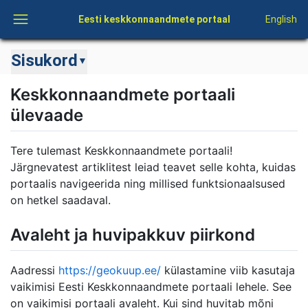
Eesti keskkonnaandmete portaal
English
Sisukord
▼
Keskkonnaandmete portaali
ülevaade
Tere tulemast Keskkonnaandmete portaali!
Järgnevatest artiklitest leiad teavet selle kohta, kuidas
portaalis navigeerida ning millised funktsionaalsused
on hetkel saadaval.
Avaleht ja huvipakkuv piirkond
Aadressi
https://geokuup.ee/
külastamine viib kasutaja
vaikimisi Eesti Keskkonnaandmete portaali lehele. See
on vaikimisi portaali avaleht. Kui sind huvitab mõni