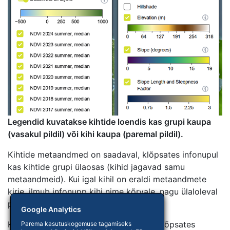
Legendid kuvatakse kihtide loendis kas grupi kaupa
(vasakul pildil) või kihi kaupa (paremal pildil).
Kihtide metaandmed on saadaval, klõpsates infonupul
kas kihtide grupi ülaosas (kihid jagavad samu
metaandmeid). Kui igal kihil on eraldi metaandmete
kirje, ilmub infonupp kihi nime kõrvale, nagu ülaloleval
pildil näha.
Google Analytics
Kihtide loendi akna saab minimeerida, klõpsates
Parema kasutuskogemuse tagamiseks