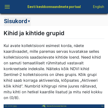
Eesti keskkonnaandmete portaal
English
Sisukord
▼
Kihid ja kihtide grupid
Kui avate kollektsiooni esimest korda, näete
kaardivaadet, mille paremas servas kuvatakse selles
kollektsioonis saadaolevate kihtide loend. Need kihid
on samuti temaatiliselt rühmitatud vastavalt
konkreetsele indeksile. Näiteks kõik NDVI kihid
Sentinel-2 kollektsioonis on ühes grupis. Kõik grupi
kihid saab korraga aktiveerida, klõpsates „Aktiveeri
kõik kihid“. Numbrid kihigrupi nime juures näitavad,
mitu kihti on hetkel kaardile lisatud ja mitu neid kokku
on (0/8).