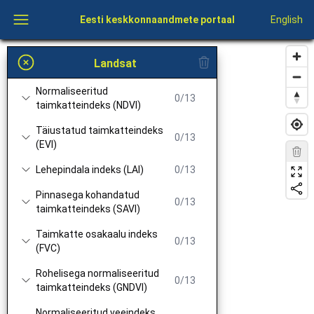
Eesti keskkonnaandmete portaal
English
Landsat
Normaliseeritud
0/13
taimkatteindeks (NDVI)
Täiustatud taimkatteindeks
0/13
(EVI)
Lehepindala indeks (LAI)
0/13
Pinnasega kohandatud
0/13
taimkatteindeks (SAVI)
Taimkatte osakaalu indeks
0/13
(FVC)
Rohelisega normaliseeritud
0/13
taimkatteindeks (GNDVI)
Normaliseeritud veeindeks