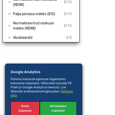
0/13
(NDWI)
Palja pinnase indeks (BSI)
0/13
Normaliseeritud niiskuse
0/13
indeks (NDMI)
Aluskaardid
2/3
Google Analytics
Parema kasutuskogemuse tagamiseks
kasutame küpsiseid. Välisveeb kasutab FB
Pixeli ja Google Analyticsi teenust. Loe
lähemalt andmekaitsetingimustest.
Rohkem
infot
Keela
Aktsepteeri
küpsised
küpsised